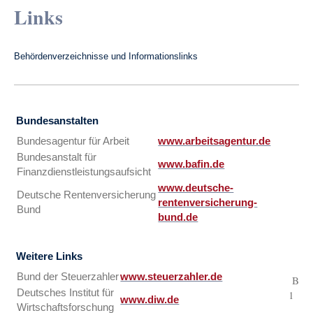
Links
Behördenverzeichnisse und Informationslinks
Bundesanstalten
Bundesagentur für Arbeit
www.arbeitsagentur.de
Bundesanstalt für
www.bafin.de
Finanzdienstleistungsaufsicht
www.deutsche-
Deutsche Rentenversicherung
rentenversicherung-
Bund
bund.de
Weitere Links
Bund der Steuerzahler
www.steuerzahler.de
Besc
Deutsches Institut für
1
www.diw.de
Wirtschaftsforschung