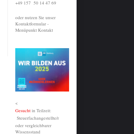
+49 157 50 14 47 69
oder nutzen Sie unser
hreibung
Kontaktformular -
Menüpunkt Kontakt
hreibung
<
Gesucht
in Teilzeit:
Steuerfachangestellte/r
oder vergleichbarer
Wissensstand