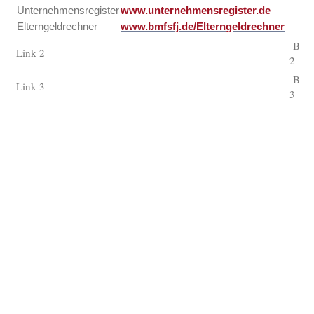
Unternehmensregister
www.unternehmensregister.de
Elterngeldrechner
www.bmfsfj.de/Elterngeldrechner
Besc
Link 2
2
Besc
Link 3
3