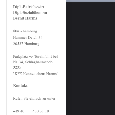
Dipl.-Betriebswirt
Dipl.-Sozialökonom
Bernd Harms
fibu - hamburg
Hammer Deich 34
20537 Hamburg
Parkplatz => Toreinfahrt bei
Nr. 34, Schlagbaumcode
3235
"KFZ-Kennzeichen: Harms"
Kontakt
Rufen Sie einfach an unter
hreibung
+49 40 430 31 19