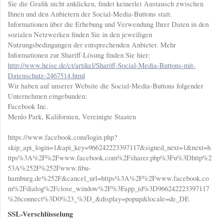
Sie die Grafik nicht anklicken, findet keinerlei Austausch zwischen
Ihnen und den Anbietern der Social-Media-Buttons statt.
Informationen über die Erhebung und Verwendung Ihrer Daten in den
sozialen Netzwerken finden Sie in den jeweiligen
Nutzungsbedingungen der entsprechenden Anbieter. Mehr
Informationen zur Shariff-Lösung finden Sie hier:
http://www.heise.de/ct/artikel/Shariff-Social-Media-Buttons-mit-
Datenschutz-2467514.html
Wir haben auf unserer Website die Social-Media-Buttons folgender
Unternehmen eingebunden:
Facebook Inc.
Menlo Park, Kalifornien, Vereinigte Staaten
https://www.facebook.com/login.php?
skip_api_login=1&api_key=966242223397117&signed_next=1&next=h
ttps%3A%2F%2Fwww.facebook.com%2Fsharer.php%3Fu%3Dhttp%2
53A%252F%252Fwww.fibu-
hamburg.de%252F&cancel_url=https%3A%2F%2Fwww.facebook.co
m%2Fdialog%2Fclose_window%2F%3Fapp_id%3D966242223397117
%26connect%3D0%23_%3D_&display=popup&locale=de_DE
SSL-Verschlüsselung